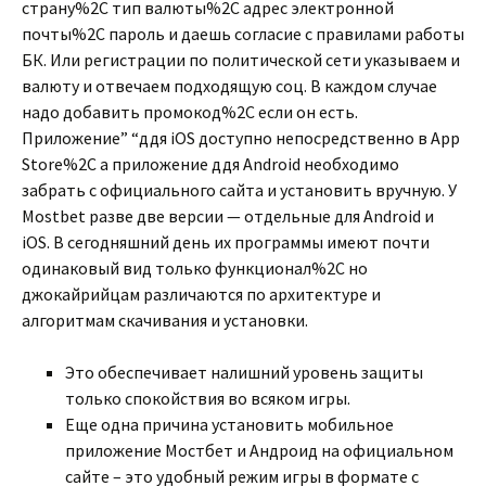
страну%2C тип валюты%2C адрес электронной
почты%2C пароль и даешь согласие с правилами работы
БК. Или регистрации по политической сети указываем и
валюту и отвечаем подходящую соц. В каждом случае
надо добавить промокод%2C если он есть.
Приложение” “ддя iOS доступно непосредственно в App
Store%2C а приложение ддя Android необходимо
забрать с официального сайта и установить вручную. У
Mostbet разве две версии — отдельные для Android и
iOS. В сегодняшний день их программы имеют почти
одинаковый вид только функционал%2C но
джокайрийцам различаются по архитектуре и
алгоритмам скачивания и установки.
Это обеспечивает налишний уровень защиты
только спокойствия во всяком игры.
Еще одна причина установить мобильное
приложение Мостбет и Андроид на официальном
сайте – это удобный режим игры в формате с