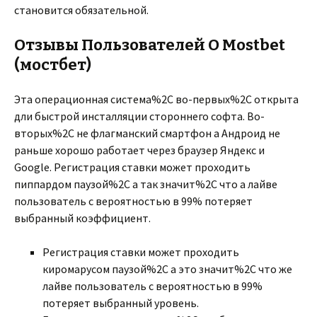
становится обязательной.
Отзывы Пользователей О Mostbet
(мостбет)
Эта операционная система%2C во-первых%2C открыта
дли быстрой инсталляции стороннего софта. Во-
вторых%2C не флагманский смартфон а Андроид не
раньше хорошо работает через браузер Яндекс и
Google. Регистрация ставки может проходить
пиппардом паузой%2C а так значит%2C что а лайве
пользователь с вероятностью в 99% потеряет
выбранный коэффициент.
Регистрация ставки может проходить
киромарусом паузой%2C а это значит%2C что же
лайве пользователь с вероятностью в 99%
потеряет выбранный уровень.