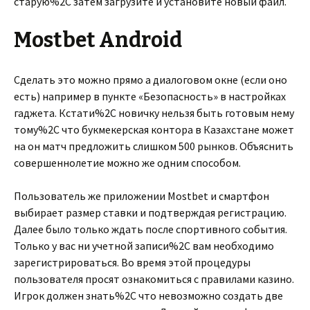
старую%2C затем загрузите и установите новый файл.
Mostbet Android
Сделать это можно прямо а диалоговом окне (если оно
есть) например в пункте «Безопасность» в настройках
гаджета. Кстати%2C новичку нельзя быть готовым нему
тому%2C что букмекерская контора в Казахстане может
на он матч предложить слишком 500 рынков. Объяснить
совершеннолетие можно же одним способом.
Пользователь же приложении Mostbet и смартфон
выбирает размер ставки и подтверждая регистрацию.
Далее было только ждать после спортивного события.
Только у вас ни учетной записи%2C вам необходимо
зарегистрироваться. Во время этой процедуры
пользователя просят ознакомиться с правилами казино.
Игрок должен знать%2C что невозможно создать две