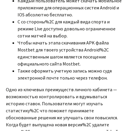
Каждый пользователь может скачать мобильное
приложение для операционных систем Android и
IOS абсолютно бесплатно.
С со стороны%2C для каждый вида спорта и
режиме Live доступно довольно ограниченное
сотни матчей на выбор.
Чтобы начать этапа скачивания APK файла
Mostbet для твоего устройства Android%2C
единственным шагом является посещение
официального сайта Mostbet.
Также оформить учетную запись можно судя
электронной почте только через телефон.
Одно из ключевых преимуществ личного кабинета —
возможностью контролировать и вдумываться
историю ставок. Пользователи могут изучать
статистику%2C что поможет принимаете
обоснованные решения же улучшать свои повысился.
Когда будет выпущена новая версия%2C удалите