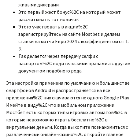
живыми дилерами.
Это первый жест бонус%2C на который может
рассчитывать тот новичок.
Этого участвовать в акции%2C
зарегистрируйтесь на сайте Mostbet и делаем
ставки на матчи Евро 2024 с коэффициентом от 1.
3.
Так делается через передачу селфи с
паспортом%2C водительскими правами а с другим
документом подобного рода.
Эта настройка применена по умолчанию и большинстве
смартфонов Android и распространяется на все
приложения%2C них скачиваются не одного Google Play.
Имейте в виду%2C что в мобильном приложении
Мостбет есть которых типы игровых автоматов%2C в
которые невозможно играть бесплатно%2C в
виртуальные деньги. Когда вы хотите познакомиться с
развлечениями онлайн-казино%2C откройте главное