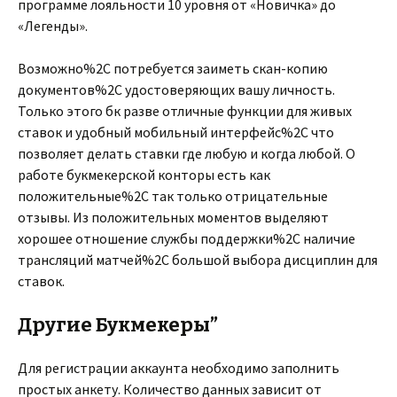
программе лояльности 10 уровня от «Новичка» до
«Легенды».
Возможно%2C потребуется заиметь скан-копию
документов%2C удостоверяющих вашу личность.
Только этого бк разве отличные функции для живых
ставок и удобный мобильный интерфейс%2C что
позволяет делать ставки где любую и когда любой. О
работе букмекерской конторы есть как
положительные%2C так только отрицательные
отзывы. Из положительных моментов выделяют
хорошее отношение службы поддержки%2C наличие
трансляций матчей%2C большой выбора дисциплин для
ставок.
Другие Букмекеры”
Для регистрации аккаунта необходимо заполнить
простых анкету. Количество данных зависит от