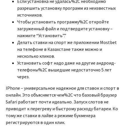
Если установка не удалась%2C необходимо
разрешить установку программ из неизвестных
источников.
Чтобы установить программу%2C откройте
загруженный файл и подтвердите установку –
нажмите “Установить”.”
Делать ставки на спорт же приложении Mostbet
на телефоне в Казахстане также можно и
несколько кликов.
Установить софт надо даже на другие андроид-
телефоны%2C вышедшие недостаточно 5 лет
через.
IPhone – универсальное надежное для ставок и спорт в
онлайн. Это объясняется чем%2C что базовый браузер
Safari работает почти идеально. Запуск слотов не
приводит к перегреву и быстрому расходу батареи. Ко
тому же ставки в лайве а режиме букмекера
регистрируются в один клик.