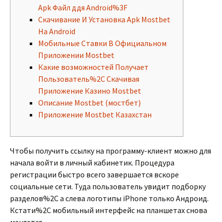
Apk Файл ддя Android%3F
Скачивание И Установка Apk Mostbet
На Android
Мобильные Ставки В Официальном
Приложении Mostbet
Какие возможностей Получает
Пользователь%2C Скачивая
Приложение Казино Mostbet
Описание Mostbet (мостбет)
Приложение Mostbet Казахстан
Чтобы получить ссылку на программу-клиент можно для
начала войти в личный кабинетик. Процедура
регистрации быстро всего завершается вскоре
социальные сети. Туда пользователь увидит подборку
разделов%2C а слева логотипы iPhone только Андроид.
Кстати%2C мобильный интерфейс на планшетах снова