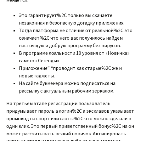
меняется.
Это гарантирует%2C только вы скачаете
незаконная и безопасную догадку приложения.
Тогда платформа не отличие от реальной%2C это
означает%2C что него вас получилось найдем
настоящую и добрую программу без вирусов.
В программе лояльности 10 уровня от «Новичка»
самого «Легенды».
Приложение” “проводит как старые%2C же и
новые гаджеты.
На сайте букмекера можно подписаться на
рассылку с актуальным рабочим зеркалом.
На третьем этапе регистрации пользователь
придумывает пароль а логин%2C а эксклавов указывает
промокод на спорт или слоты%2C что можно сделали в
один клик. Это первый приветственный бонус%2C на он
может рассчитывать всякий новичок. Активировать