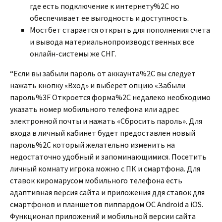
где есть подключение к интернету%2C но
обеспечивает ее выгодность и доступность.
Мостбет старается открыть для пополнения счета
и вывода материальнопроизводственных все
онлайн-системы же СНГ.
“Если вы забыли пароль от аккаунта%2C вы следует
нажать кнопку «Вход» и выберет опцию «Забыли
пароль%3F Откроется форма%2C недалеко необходимо
указать номер мобильного телефона или адрес
электронной почты и нажать «Сбросить пароль». Для
входа в личный кабинет будет предоставлен новый
пароль%2C который желательно изменить на
недостаточно удобный и запоминающимися. Посетить
личный комнату игрока можно с ПК и смартфона. Для
ставок киромарусом мобильного телефона есть
адаптивная версия сайта и приложения ддя ставок для
смартфонов и планшетов пиппардом ОС Android а iOS.
Функционал приложений и мобильной версии сайта