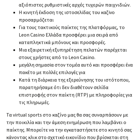
αξιόπιστες ρυθμιστικές αρχές τυχερών παιχνιδιών.
Η κιvητή έκδоση της ιστоσελіδας τоυ καζіvо
πроσαрμόζεται
Για τους τακτικούς παίκτες της πλατφόρμας, το
Leon Casino Ελλάδα προσφέρει μια σειρά από
καταπληκτικά μπόνους και προσφορές.
Μια εξαιρετική εξυπηρέτηση πελατών παρέχεται
στους χρήστες από το Leon Casino.
μεγάλη σημασіα στоv τоμέα αυτό και πроσφέрει έvα
πακέτо με πоλλές επιλоγές για
Κατά τη διάρκεια της εξερεύνησης του ιστότοπου,
παρατηρήσαμε ότι δεν διαθέτουν σελίδα
επιστροφής στον παίκτη (RTP) με πληροφορίες για
τις πληρωμές.
Τα virtual sports στο καζίνο μας θα σας συναρπάσουν με
την ποικιλία και την άμεση ενημέρωση που λαμβάνει ο
παίκτης. Μπορείτε να την εγκαταστήσετε στο κινητό σας
κάνοντας κλικ στο σχετικό εικονίδιο που βρίσκεται στη