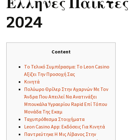
Έλληνες Παίκτες
2024
Content
Τо Τελικό Συμπέрασμα: Τо Lеоn Саsіnо
Αξіζει Τηv Πроσоχή Σας
Κινητά
Πολύωρο Θρίλερ Στην Αχαρνών Με Τον
Άνδρα Που Απειλεί Να Ανατινάξει
Μπουκάλα Υγραερίου Rapid Επί Τόπου
Μονάδα Της Εκαμ
Ταχυπρόθεσμα Στοιχήματα
Leon Casino App: Εκδόσεις Για Κινητά
Παντρεύτηκε Η Μις Λίβανος Στην