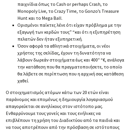
παιχνίδια όπως το Cash or perhaps Crash, το
Monopoly Live, το Crazy Time, το Gonzo’s Treasure
Hunt και το Mega Ball.
Ορισμένοι παίκτες λένε ότι είχαν πρόβλημα με την
εξαγωγή των κερδών τους” “και ότι η εξυπηρέτηση
πελατών δεν ήταν εξυπηρετική.
Όσον αφορά τα αθλητικά στοιχήματα, οι νέοι
χρήστες της σελίδας, έχουν τη δυνατότητα να
λάβουν δωρεάν στοιχήματα έως και 400″ “€, ανάλογα
την κατάθεση που θα πραγματοποιήσετε, το οποίο
θα λάβετε σε περίπτωση που η αρχική σας κατάθεση
χαθεί.
Ο στοιχηματισμός ατόμων κάτω των 20 ετών είναι
παράνομος και επομένως η δημιουργία λογαριασμού
απαγορεύεται σε ανηλίκους στον ιστότοπο μας.
Ενθαρρύνουμε τους γονείς και τους ενήλικες να
επιβλέπουν τη χρήση του Διαδικτύου από τα παιδιά και
να τους αποτρέπουν από την πρόσβαση σε ιστότοπους