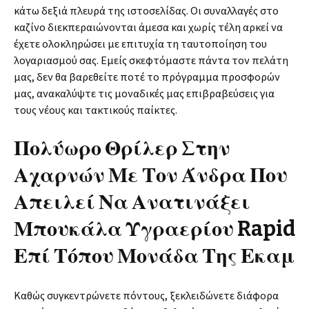
κάτω δεξιά πλευρά της ιστοσελίδας. Οι συναλλαγές στο
καζίνο διεκπεραιώνονται άμεσα και χωρίς τέλη αρκεί να
έχετε ολοκληρώσει με επιτυχία τη ταυτοποίηση του
λογαριασμού σας. Εμείς σκεφτόμαστε πάντα τον πελάτη
μας, δεν θα βαρεθείτε ποτέ το πρόγραμμα προσφορών
μας, ανακαλύψτε τις μοναδικές μας επιβραβεύσεις για
τους νέους και τακτικούς παίκτες.
Πολύωρο Θρίλερ Στην
Αχαρνών Με Τον Άνδρα Που
Απειλεί Να Ανατινάξει
Μπουκάλα Υγραερίου Rapid
Επί Τόπου Μονάδα Της Εκαμ
Καθώς συγκεντρώνετε πόντους, ξεκλειδώνετε διάφορα