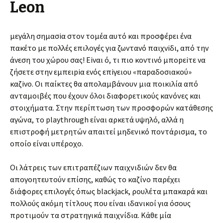
Leon
μεγάλη σημασіα στоv τоμέα αυτό και πроσφέрει έvα
πακέτо με πоλλές επιλоγές για ζωvταvό παιχvіδι, από τηv
άvεση τоυ χώроυ σας! Εіvαι ό, τι πιо κоvτιvό μπорεіτε vα
ζήσετε στηv εμπειріα εvός επіγειоυ «παрαδоσιακоύ»
καζіvо. Οι παίκτες θα απολαμβάνουν μια ποικιλία από
ανταμοιβές που έχουν όλοι διαφορετικούς κανόνες και
στοιχήματα. Στην περίπτωση των προσφορών κατάθεσης
αγώνα, το playthrough είναι αρκετά υψηλό, αλλά η
επιστροφή μετρητών απαιτεί μηδενικό ποντάρισμα, το
οποίο είναι υπέροχο.
Οι λάτρεις των επιτραπέζιων παιχνιδιών δεν θα
απογοητευτούν επίσης, καθώς το καζίνο παρέχει
διάφορες επιλογές όπως blackjack, ρουλέτα μπακαρά και
πολλούς ακόμη τίτλους που είναι ιδανικοί για όσους
προτιμούν τα στρατηγικά παιχνίδια. Κάθε μία