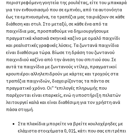
περιστρεφόμενη γοητεία της ρουλέτας, είτε του μπακαρά
για τον ενθουσιασμό που σε εμπνέει, από τα αυτονόητα
έως τα εμπνευσμένα, τα τραπέζια μας ταιριάζουν σε κάθε
διάθεση και στυλ. Στο μεταξύ, σε κάθε ένα από τα
παιχνίδια μας, προσπαθούμε να δημιουργήσουμε
πραγματικά κλασικά σκηνικά καζίνο με ομαλό παιχνίδι
και ρεαλιστικές γραφικές λύσεις. Τα ζωντανά παιχνίδια
είναι διαθέσιμα τώρα. Βίωσε τη δράση του ζωντανού
παιχνιδιού καζίνο από την άνεση του σπιτιού σου. Σε
αυτά τα παιχνίδια με ζωντανούς ντίλερ, πραγματικοί
κρουπιέροι αλληλεπιδρούν με κάρτες και τροχούς στα
τραπέζια παιχνιδιών, διαχειρίζοντας τα πάντα σε
πραγματικό χρόνο. Οι” “επιλογές πληρωμής που
παρέχονται είναι επαρκείς, ενώ η υποστήριξη πελατών
λειτουργεί καλά και είναι διαθέσιμη για τον χρήστη ανά
πάσα στιγμή.
Στα πλακίδια μπορείτε να βρείτε κουλοχέρηδες με
ελάχιστα στοιχήματα 0, 01$, κάτι που σας επιτρέπει