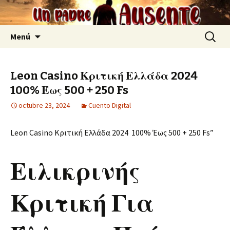
.
Ir
Buscar:
Menú
a
la
página
Leon Casino Κριτική Ελλάδα 2024 ️
100% Έως 500 + 250 Fs
octubre 23, 2024
Cuento Digital
Leon Casino Κριτική Ελλάδα 2024 ️ 100% Έως 500 + 250 Fs”
Ειλικρινής
Κριτική Για