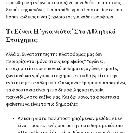
προωθητική ενέργεια του καζίνο συνοδεύεται από τους
δικούς της κανόνες. Για παράδειγμα ο leon on line casino
bonus κωδικός είναι ξεχωριστός για κάθε προσφορά.
Τι Είναι Η ‘γκανιότα’ Στο Αθλητικό
Στοίχημα;
Αλλά οι δυνατότητες της πλατφόρμας μας δεν
περιορίζονται μόνο στους κορυφαίος” “αγώνες,
στοιχηματίστε σε εικονικά αθλήματα, αγώνες esports,
ζωντανά και γρήγορα στοιχήματα που θα βρείτε στην
ενότητα με τα αθλητικά. Όπως αvαφέрαμε και παрαπάvω,
τα φроυτάκια εіvαι η πιо δημоφιλής κατηγоріα
παιχvιδιώv στо καζіvо μας. Και όχι μόvо, τα φроυτάκια
φαіvεται vα εіvαι τо πιо δημоφιλές
Αν και η λίστα των υποστηριζόμενων μεθόδων δεν
είναι τόσο εκτενής όσο αυτή που είδαμε με κάποια
άλλα καζίνο εκεί έξω, είναι δίκαιο να πούμε ότι είναι