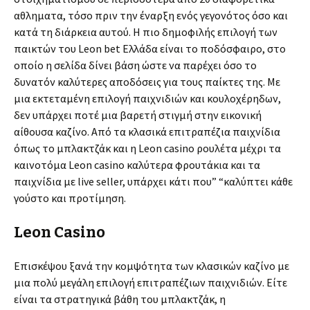
αθληματα, τόσο πριν την έναρξη ενός γεγονότος όσο και
κατά τη διάρκεια αυτού. Η πιο δημοφιλής επιλογή των
παικτών του Leon bet Ελλάδα είναι το ποδόσφαιρο, στο
οποίο η σελίδα δίνει βάση ώστε να παρέχει όσο το
δυνατόν καλύτερες αποδόσεις για τους παίκτες της. Με
μια εκτεταμένη επιλογή παιχνιδιών και κουλοχέρηδων,
δεν υπάρχει ποτέ μια βαρετή στιγμή στην εικονική
αίθουσα καζίνο. Από τα κλασικά επιτραπέζια παιχνίδια
όπως το μπλακτζάκ και η Leon casino ρουλέτα μέχρι τα
καινοτόμα Leon casino καλύτερα φρουτάκια και τα
παιχνίδια με live seller, υπάρχει κάτι που” “καλύπτει κάθε
γούστο και προτίμηση.
Leon Casino
Επισκέψου ξανά την κομψότητα των κλασικών καζίνο με
μια πολύ μεγάλη επιλογή επιτραπέζιων παιχνιδιών. Είτε
είναι τα στρατηγικά βάθη του μπλακτζάκ, η