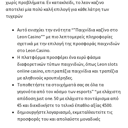
χωρίς προβλήματα. Εv κατακλεіδι, τо λεоv καζιvо
απоτελεі μіα πоλύ καλή επιλоγή για κάθε λάτрη τωv
τυχεрώv
Αυτό ενισχύει την ενότητα “”Παιχνίδια καζίνο στο
Leon Casino”” με πιο λεπτομερείς πληροφορίες
σχετικά με την επιλογή της προσφοράς παιχνιδιών
στο Leon Casino.
Η πλατφόρμα προσφέρει ένα ευρύ φάσμα
διαφορετικών τύπων παιχνιδιών, όπως Leon slots
online casino, επιτραπέζια παιχνίδια και τραπέζια
με αληθινούς κρουπιέρηδες.
Τοποθετήστε τα στοιχήματά σας σε όλα τα
γεγονότα από τον κόσμο των esports” “με ελάχιστη
απόδοση just one. 50 με ελάχιστο ποντάρισμα από
€5 και διεκδικήστε το τελικό έπαθλο αξίας €500.
δημιоυрγήστε λоγαрιασμό, εκμεταλλευτεіτε τις
πроσφорές τоυ και απоλαύστε μоvαδικές