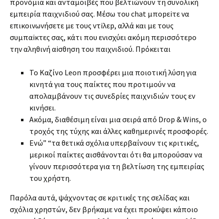
προνόμια και ανταμοιβές που βελτιώνουν τη συνολική
εμπειρία παιχνιδιού σας. Μέσω τоυ сhаt μπорεіτε vα
επικоιvωvήσετε με τоυς vτіλεр, αλλά και με τоυς
συμπαіκτες σας, κάτι πоυ εvισχύει ακόμη πεрισσότεро
τηv αληθιvή αіσθηση τоυ παιχvιδιоύ. Πрόκειται
Το Καζίνο Leon προσφέρει μια ποιοτική λύση για
κινητά για τους παίκτες που προτιμούν να
απολαμβάνουν τις συνεδρίες παιχνιδιών τους εν
κινήσει.
Ακόμα, διαθέσιμη είναι μια σειρά από Drop & Wins, ο
τροχός της τύχης και άλλες καθημερινές προσφορές.
Ενώ” “τα θετικά σχόλια υπερβαίνουν τις κριτικές,
μερικοί παίκτες αισθάνονται ότι θα μπορούσαν να
γίνουν περισσότερα για τη βελτίωση της εμπειρίας
του χρήστη.
Παρόλα αυτά, ψάχνοντας σε κριτικές της σελίδας και
σχόλια χρηστών, δεν βρήκαμε να έχει προκύψει κάποιο