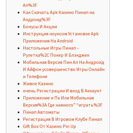
Ап%3F
Как Скачать Apk Казино Пинап на
Андроид%3F
Бонусы И Акции
Инструкция ноунсом Установке Apk
Приложения На Android
Настольные Игры Пинап –
Рулетка%2C Покер И Блэкджек
Мобильная Версия Пин Ап На Андроид
И Айфон усовершенство Игры Онлайн
и Телефоне
Живое Казино
очень Регистрации И вход В Аккаунт
Приложение и Пк Или Мобильная
Версия%3A Где намного” “играть%3F
Пинап Автоматы
Регистрация В Игровом Клубе Пинап
Gift Box От Казино Pin Up