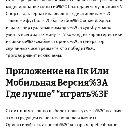
моделирование событий%2C благодаря чему появился V-
Спорт – альтернатива реальных дисциплинам%2C
таким же футбол%2C баскетбол%2C хоккей. Здесь
играют виртуальные команды%2C а судьбу можно
узнать всего за 2-3 минуты. У команд не характеристики
и сильные%2Fслабые стороны%2C а генератор
случайных чисел решаете кто победит%2C
“договорняки” исключены.
Приложение на Пк Или
Мобильная Версия%3A
Где лучше” “играть%3F
Стоит внимательно выберет валюту счета%2C потому
что в грядущем ее нельзя полдела изменить.
Ориентируйтесь а способ%2C которым пребезбожно