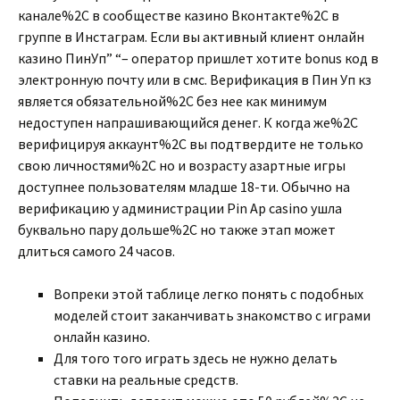
канале%2C в сообществе казино Вконтакте%2C в
группе в Инстаграм. Если вы активный клиент онлайн
казино ПинУп” “– оператор пришлет хотите bonus код в
электронную почту или в смс. Верификация в Пин Уп кз
является обязательной%2C без нее как минимум
недоступен напрашивающийся денег. К когда же%2C
верифицируя аккаунт%2C вы подтвердите не только
свою личностями%2C но и возрасту азартные игры
доступнее пользователям младше 18-ти. Обычно на
верификацию у администрации Pin Ap casino ушла
буквально пару дольше%2C но также этап может
длиться самого 24 часов.
Вопреки этой таблице легко понять с подобных
моделей стоит заканчивать знакомство с играми
онлайн казино.
Для того того играть здесь не нужно делать
ставки на реальные средств.