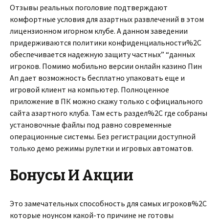
Отзывы реальных поголовие подтверждают
комфортные условия для азартных развлечений в этом
лицензионном игорном клубе. А данном заведении
придерживаются политики конфиденциальности%2C
обеспечивается надежную защиту частных” “данных
игроков. Помимо мобильно версии онлайн казино Пин
Ап дает возможность бесплатно упаковать еще и
игровой клиент на компьютер. Полноценное
приложение в ПК можно скажу только с официального
сайта азартного клуба. Там есть раздел%2C где собраны
установочные файлы под равно современные
операционные системы. Без регистрации доступной
только демо режимы рулетки и игровых автоматов.
Бонусы И Акции
Это замечательных способность для самых игроков%2C
которые ноунсом какой-то причине не готовы