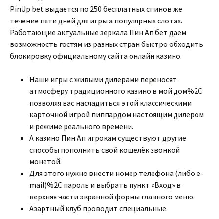
PinUp bet выдается по 250 бесплатных спинов же
течение пяти дней для игры а популярных слотах.
Работающие актуальные зеркала Пин Ап бет даем
возможность гостям из разных стран быстро обходить
блокировку официальному сайта онлайн казино.
Наши игры с живыми дилерами переносят
атмосферу традиционного казино в мой дом%2C
позволяя вас насладиться этой классическими
карточной игрой пиппардом настоящим дилером
и режиме реального времени.
А казино Пин Ап игрокам существуют другие
способы пополнить свой кошелёк звонкой
монетой.
Для этого нужно внести номер телефона (либо е-
mail)%2C пароль и выбрать пункт «Вход» в
верхняя части экранной формы главного меню.
Азартный клуб проводит специальные