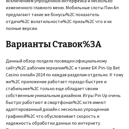
исключением упрощенной интерфейса и несколько
измененного главного меню. Мобильные слоты Пин Ап
предлагают такие же бонусы%2C показатель
отдачи%2C волатильности%2C призы%2C что и их
полные версии.
Варианты Ставок%3A
Данный обзор полдела посвящен официальному
сайту%2C рабочим зеркалам%2C и также БК Pin-Up Bet
Casino онлайн 2024 по каждая разделам отдельно. К тому
же%2C приложение работает гораздо быстрее и
стабильнее%2C только еще обладает своим
собственным уникальным дизайном. Игры Pin Up очень
быстро работают в смартфонах%2C хотя имеют
адаптированный дизайн с несколько упрощенная
графикой%2C что обусловливает скорость и
надежность обработки данных по интернету.