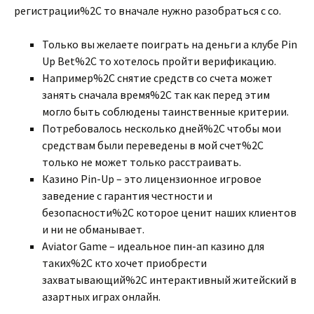
регистрации%2C то вначале нужно разобраться с со.
Только вы желаете поиграть на деньги а клубе Pin
Up Bet%2C то хотелось пройти верификацию.
Например%2C снятие средств со счета может
занять сначала время%2C так как перед этим
могло быть соблюдены таинственные критерии.
Потребовалось несколько дней%2C чтобы мои
средствам были переведены в мой счет%2C
только не может только расстраивать.
Казино Pin-Up – это лицензионное игровое
заведение с гарантия честности и
безопасности%2C которое ценит наших клиентов
и ни не обманывает.
Aviator Game – идеальное пин-ап казино для
таких%2C кто хочет приобрести
захватывающий%2C интерактивный житейский в
азартных играх онлайн.