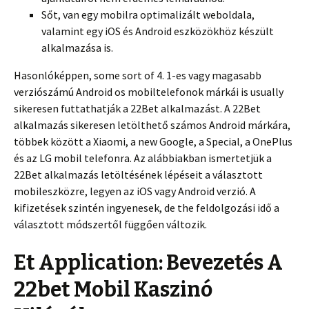
Sőt, van egy mobilra optimalizált weboldala,
valamint egy iOS és Android eszközökhöz készült
alkalmazása is.
Hasonlóképpen, some sort of 4. 1-es vagy magasabb
verziószámú Android os mobiltelefonok márkái is usually
sikeresen futtathatják a 22Bet alkalmazást. A 22Bet
alkalmazás sikeresen letölthető számos Android márkára,
többek között a Xiaomi, a new Google, a Special, a OnePlus
és az LG mobil telefonra. Az alábbiakban ismertetjük a
22Bet alkalmazás letöltésének lépéseit a választott
mobileszközre, legyen az iOS vagy Android verzió. A
kifizetések szintén ingyenesek, de the feldolgozási idő a
választott módszertől függően változik.
Et Application: Bevezetés A
22bet Mobil Kaszinó