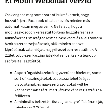
Et Mobil Weboldal Verzió
Csak engedd meg some sort of bukmékernek, hogy
hozzáférjen a Facebook-oldaladhoz, és minden más
automatikusan megtörténik. Ne feledd, hogy a
mobileszközödön keresztül történő hozzáféréshez a
bukmékerhez szükséged lesz a fióknevedre és a jelszavadra.
Azok a szerencsejátékosok, akik minden snooze
kipróbálnak valami újat, nagy élvezetben részesülnek. A
22Bet több ezer kaszinó játékkal rendelkezik a legjobb
szoftverfejlesztőktől.
A sportfogadási szekció egyszerűen tökéletes, some
sort of kaszinójátékok több száz lehetőséget
biztosítanak, és nagyszerű szorzókat will be
kaphatsz csak azért, mert játékosként regisztrálsz a
felületen.
A minimális befizetési összeg, amelyre” “a bónusz jár,
mindössze 370 forint.