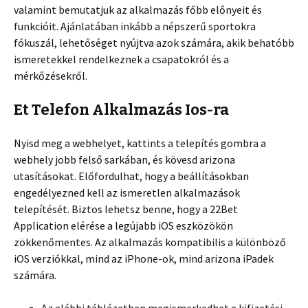
valamint bemutatjuk az alkalmazás főbb előnyeit és
funkcióit. Ajánlatában inkább a népszerű sportokra
fókuszál, lehetőséget nyújtva azok számára, akik behatóbb
ismeretekkel rendelkeznek a csapatokról és a
mérkőzésekről.
Et Telefon Alkalmazás Ios-ra
Nyisd meg a webhelyet, kattints a telepítés gombra a
webhely jobb felső sarkában, és kövesd arizona
utasításokat. Előfordulhat, hogy a beállításokban
engedélyezned kell az ismeretlen alkalmazások
telepítését. Biztos lehetsz benne, hogy a 22Bet
Application elérése a legújabb iOS eszközökön
zökkenőmentes. Az alkalmazás kompatibilis a különböző
iOS verziókkal, mind az iPhone-ok, mind arizona iPadek
számára.