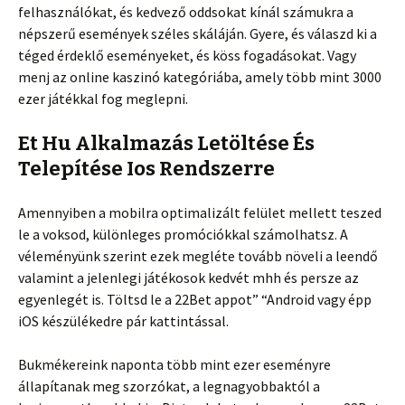
felhasználókat, és kedvező oddsokat kínál számukra a
népszerű események széles skáláján. Gyere, és válaszd ki a
téged érdeklő eseményeket, és köss fogadásokat. Vagy
menj az online kaszinó kategóriába, amely több mint 3000
ezer játékkal fog meglepni.
Et Hu Alkalmazás Letöltése És
Telepítése Ios Rendszerre
Amennyiben a mobilra optimalizált felület mellett teszed
le a voksod, különleges promóciókkal számolhatsz. A
véleményünk szerint ezek megléte tovább növeli a leendő
valamint a jelenlegi játékosok kedvét mhh és persze az
egyenlegét is. Töltsd le a 22Bet appot” “Android vagy épp
iOS készülékedre pár kattintással.
Bukmékereink naponta több mint ezer eseményre
állapítanak meg szorzókat, a legnagyobbaktól a