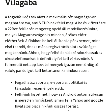
Világába
A fogadási időszak alatt a maximális tét nagysága van
meghatározva, ami 5 EUR-nak felel meg. A be és kifizetésre
a 22Bet felületén rengeteg opció áll rendelkezésünkre,
melyek Magyarországon is minden játékos előtt
elérhetőek. A fiókban be kell állítani a pénznemet, mint
első teendő, de ezt már a regisztráció alatt szükséges
megtennünk. Ahhoz, hogy felhőtlenül szórakozhassuk az
okostelefonunkat is definitely fel kell vérteznünk. A
felmerülő net app követelmények igazán nem ördögtől
valók, pár dolgot kell betartanunk mindösszesen.
Fogadhatsz sportra, e-sportra, politikai és
társadalmi eseményekre stb.
Felhívjuk figyelmét, hogy az Android automatikusan
ismeretlen forrásként ismeri fel a Yahoo and google
hivatalos piacain kívüli összes forrást.