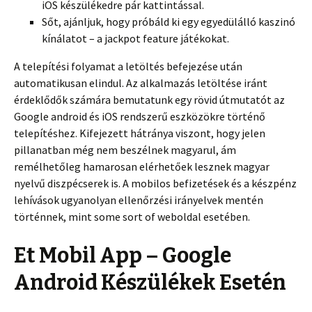
iOS készülékedre pár kattintással.
Sőt, ajánljuk, hogy próbáld ki egy egyedülálló kaszinó
kínálatot – a jackpot feature játékokat.
A telepítési folyamat a letöltés befejezése után
automatikusan elindul. Az alkalmazás letöltése iránt
érdeklődők számára bemutatunk egy rövid útmutatót az
Google android és iOS rendszerű eszközökre történő
telepítéshez. Kifejezett hátránya viszont, hogy jelen
pillanatban még nem beszélnek magyarul, ám
remélhetőleg hamarosan elérhetőek lesznek magyar
nyelvű diszpécserek is. A mobilos befizetések és a készpénz
lehívások ugyanolyan ellenőrzési irányelvek mentén
történnek, mint some sort of weboldal esetében.
Et Mobil App – Google
Android Készülékek Esetén