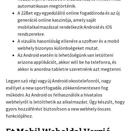
automatikusan megtörténik.
A 22Bet egy egyedülálló online fogadóiroda és az új
generáció online kaszinója, amely saját
mobilalkalmazással rendelkezik Android és iOS
rendszerekre.
A vizuális hasonlóság ellenére a szoftver és a mobil
webhely bizonyos különbségeket mutat.
Az Android esetén is lehetőségünk van letölteni
arizona applikációt, akkor will be ha telefonra, és
akkor is anordna tabletre szeretnénk azt megtenni.
Legyen szó régi vagy új Android okostelefonról, nagy
eséllyel a new sportfogadás zökkenőmentesen fog
működni. Az Android os felhasználók a hivatalos
webhelyről is letölthetik az alkalmazást. Úgy készült, hogy
gyors hozzáférést biztosítson a new webhely összes
funkciójához.