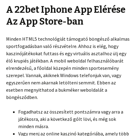
A 22bet Iphone App Elérése
Az App Store-ban
Minden HTML5 technológiát támogató böngésző alkalmas
sportfogadásban való részvételre. Ahhoz is elég, hogy
kaszinójátékokat futtass és egy virtuális asztalhoz ülj egy
élő krupiés játékban. A mobil weboldal felhasználóbarát
elrendezésű, a főoldal közepén minden sportesemény
szerepel. Vannak, akiknek Windows telefonjuk van, vagy
egyszerűen nem akarnak letölteni semmit. Ebben az
esetben megnyithatod a bukméker weboldalát a
böngésződben.
Fogadhatsz az összesített pontszámra vagy arra a
játékosra, aki a következő gólt lövi, és még sok
minden másra.
Vagy menj az online kaszinó kategóriába, amely több