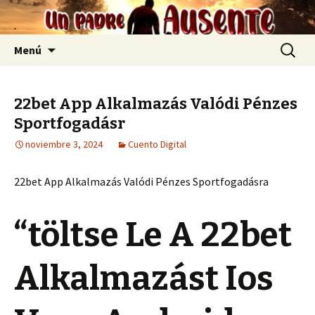
.
Ir
Buscar:
Menú
a
la
página
22bet App Alkalmazás Valódi Pénzes
Sportfogadásr
noviembre 3, 2024
Cuento Digital
22bet App Alkalmazás Valódi Pénzes Sportfogadásra
“töltse Le A 22bet
Alkalmazást Ios