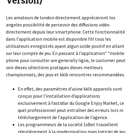
Version)
Les amateurs de london directement apprécieront los
angeles possibilité de percevoir des diffusions vidéo
directement depuis leur smartphone. Cette fonctionnalité
dans l’application mobile est disponible fill tous les
utilisateurs enregistrés ayant algun solde positif en allant
sur leur compte de jeu. En passant à l’application” “mobile
phone pour consulter are generally ligne, le customer peut
voir dieses sélections pratiques dieses meilleurs
championnats, des jeux et kklk rencontres recommandées.
En effet, des paramètres d’usine kklk appareils sont
conçus pour l’installation d’applications
exclusivement à fastidiar du Google Enjoy Market, ce
quel professionnel peut entraîner des erreurs lors ni
téléchargement de l’application de l’agence.
Les programmeurs de la société 1xBet travaillent
régulièrement à la modernisation man logiciel de jeu.