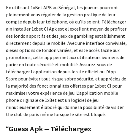
En utilisant 1xBet APK au Sénégal, les joueurs pourront
pleinement vous régaler de la gestion pratique de leur
compte depuis leur téléphone, où qu’ils soient. Télécharger
ain installer 1xbet CI Apk est el excellent moyen de profiter
des london sportifs et des jeux de gambling establishment
directement depuis le mobile. Avec une interface conviviale,
dieses options de london variées, et este accès facile aux
promotions, cette app permet aux utilisateurs ivoiriens de
parier en toute sécurité et mobilité. Assurez-vous de
télécharger l’application depuis le site officiel ou l’App
Store pour éviter tout risque sobre sécurité, et appréciez de
la majorité des fonctionnalités offertes par 1xbet CI pour
maximiser votre expérience de jeu. L’application mobile
phone originale de 1xBet est un logiciel de jeu
minutieusement élaboré qui donne la possibilité de visiter
the club de paris même lorsque le site est bloqué.
“Guess Apk — Téléchargez