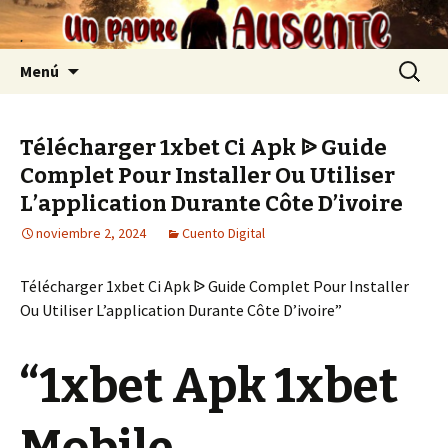
.
Ir
Buscar:
Menú
a
la
página
Télécharger 1xbet Ci Apk ᐉ Guide
Complet Pour Installer Ou Utiliser
L’application Durante Côte D’ivoire
noviembre 2, 2024
Cuento Digital
Télécharger 1xbet Ci Apk ᐉ Guide Complet Pour Installer
Ou Utiliser L’application Durante Côte D’ivoire”
“1xbet Apk 1xbet