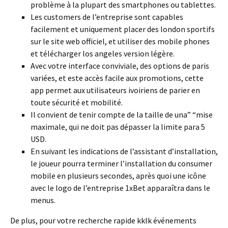
problème à la plupart des smartphones ou tablettes.
Les customers de l’entreprise sont capables
facilement et uniquement placer des london sportifs
sur le site web officiel, et utiliser des mobile phones
et télécharger los angeles version légère.
Avec votre interface conviviale, des options de paris
variées, et este accès facile aux promotions, cette
app permet aux utilisateurs ivoiriens de parier en
toute sécurité et mobilité.
Il convient de tenir compte de la taille de una” “mise
maximale, qui ne doit pas dépasser la limite para 5
USD.
En suivant les indications de l’assistant d’installation,
le joueur pourra terminer l’installation du consumer
mobile en plusieurs secondes, après quoi une icône
avec le logo de l’entreprise 1xBet apparaîtra dans le
menus.
De plus, pour votre recherche rapide kklk événements