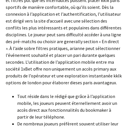
et filtres put que les internautes puissent placer kklk paris
sportifs de manière confortable, où qu’ils soient. Dès la
connexion à l’application et l’authentification, l’utilisateur
est dirigé vers la site d’accueil avec une sélection des
conflits les plus intéressants et populaires dans différentes
disciplines. Le joueur peut sans difficulté accéder à una ligne
des pré-matchs ou choisir are generally section « En direct
». À l’aide sobre filtres pratiques, arianne peut sélectionner
l’événement souhaité et placer un pari durante quelques
secondes. L’utilisation de l’application mobile entre ma
société 1xBet offre non uniquement un accès primary aux
produits de l’opérateur et une exploration instantanée kklk
options de london pour élaborer dieses paris avantageux.
Tout réside dans le rédigé que grâce à l’application
mobile, les joueurs peuvent éternellement avoir un
accès direct aux fonctionnalités du bookmaker à
partir de leur téléphone.
De nombreux joueurs préfèrent souvent utiliser leur