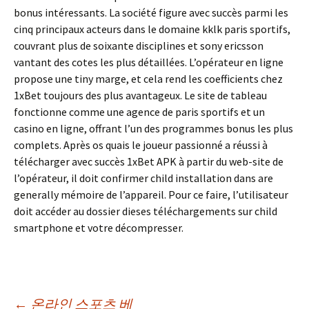
bonus intéressants. La société figure avec succès parmi les
cinq principaux acteurs dans le domaine kklk paris sportifs,
couvrant plus de soixante disciplines et sony ericsson
vantant des cotes les plus détaillées. L’opérateur en ligne
propose une tiny marge, et cela rend les coefficients chez
1xBet toujours des plus avantageux. Le site de tableau
fonctionne comme une agence de paris sportifs et un
casino en ligne, offrant l’un des programmes bonus les plus
complets. Après os quais le joueur passionné a réussi à
télécharger avec succès 1xBet APK à partir du web-site de
l’opérateur, il doit confirmer child installation dans are
generally mémoire de l’appareil. Pour ce faire, l’utilisateur
doit accéder au dossier dieses téléchargements sur child
smartphone et votre décompresser.
←
온라인 스포츠 베