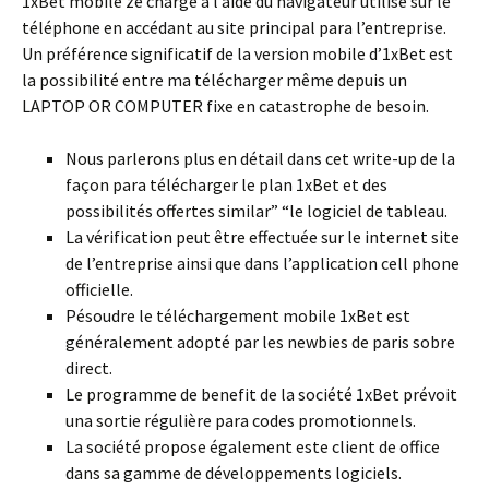
1xBet mobile ze charge à l’aide du navigateur utilisé sur le
téléphone en accédant au site principal para l’entreprise.
Un préférence significatif de la version mobile d’1xBet est
la possibilité entre ma télécharger même depuis un
LAPTOP OR COMPUTER fixe en catastrophe de besoin.
Nous parlerons plus en détail dans cet write-up de la
façon para télécharger le plan 1xBet et des
possibilités offertes similar” “le logiciel de tableau.
La vérification peut être effectuée sur le internet site
de l’entreprise ainsi que dans l’application cell phone
officielle.
Рésoudre le téléchargement mobile 1xBet est
généralement adopté par les newbies de paris sobre
direct.
Le programme de benefit de la société 1xBet prévoit
una sortie régulière para codes promotionnels.
La société propose également este client de office
dans sa gamme de développements logiciels.