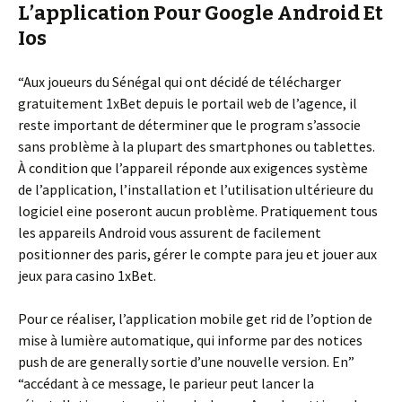
L’application Pour Google Android Et
Ios
“Aux joueurs du Sénégal qui ont décidé de télécharger
gratuitement 1xBet depuis le portail web de l’agence, il
reste important de déterminer que le program s’associe
sans problème à la plupart des smartphones ou tablettes.
À condition que l’appareil réponde aux exigences système
de l’application, l’installation et l’utilisation ultérieure du
logiciel eine poseront aucun problème. Pratiquement tous
les appareils Android vous assurent de facilement
positionner des paris, gérer le compte para jeu et jouer aux
jeux para casino 1xBet.
Pour ce réaliser, l’application mobile get rid de l’option de
mise à lumière automatique, qui informe par des notices
push de are generally sortie d’une nouvelle version. En”
“accédant à ce message, le parieur peut lancer la