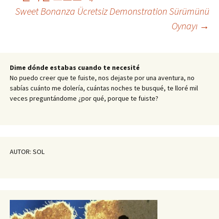
Navegación
Sweet Bonanza Ücretsiz Demonstration Sürümünü
Oynayı
→
por
las
Dime dónde estabas cuando te necesité
No puedo creer que te fuiste, nos dejaste por una aventura, no
entradas
sabías cuánto me dolería, cuántas noches te busqué, te lloré mil
veces preguntándome ¿por qué, porque te fuiste?
AUTOR: SOL