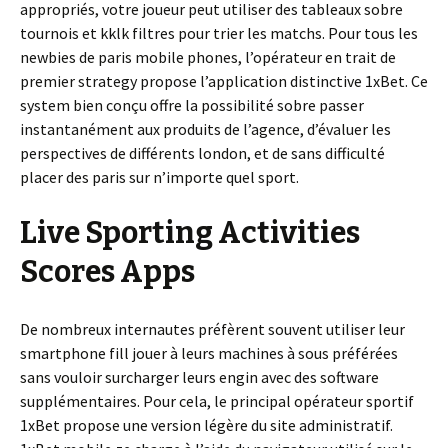
appropriés, votre joueur peut utiliser des tableaux sobre
tournois et kklk filtres pour trier les matchs. Pour tous les
newbies de paris mobile phones, l’opérateur en trait de
premier strategy propose l’application distinctive 1xBet. Ce
system bien conçu offre la possibilité sobre passer
instantanément aux produits de l’agence, d’évaluer les
perspectives de différents london, et de sans difficulté
placer des paris sur n’importe quel sport.
Live Sporting Activities
Scores Apps
De nombreux internautes préfèrent souvent utiliser leur
smartphone fill jouer à leurs machines à sous préférées
sans vouloir surcharger leurs engin avec des software
supplémentaires. Pour cela, le principal opérateur sportif
1xBet propose une version légère du site administratif.