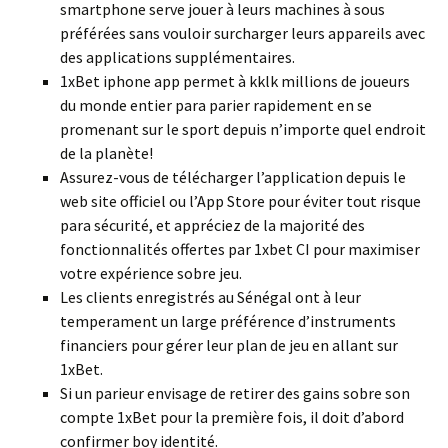
smartphone serve jouer à leurs machines à sous
préférées sans vouloir surcharger leurs appareils avec
des applications supplémentaires.
1xBet iphone app permet à kklk millions de joueurs
du monde entier para parier rapidement en se
promenant sur le sport depuis n’importe quel endroit
de la planète!
Assurez-vous de télécharger l’application depuis le
web site officiel ou l’App Store pour éviter tout risque
para sécurité, et appréciez de la majorité des
fonctionnalités offertes par 1xbet CI pour maximiser
votre expérience sobre jeu.
Les clients enregistrés au Sénégal ont à leur
temperament un large préférence d’instruments
financiers pour gérer leur plan de jeu en allant sur
1xBet.
Si un parieur envisage de retirer des gains sobre son
compte 1xBet pour la première fois, il doit d’abord
confirmer boy identité.